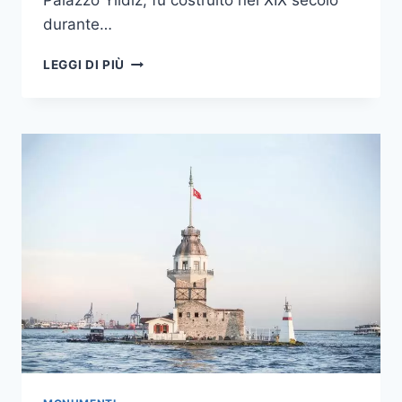
Palazzo Yildiz, fu costruito nel XIX secolo
durante…
PALAZZO
LEGGI DI PIÙ
YILDIZ