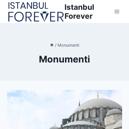
Salta
Istanbul
al
Forever
contenuto
/
Monumenti
Monumenti