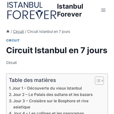
Aller
Istanbul
au
Forever
contenu
/
Circuit
/
Circuit Istanbul en 7 jours
CIRCUIT
Circuit Istanbul en 7 jours
Circuit
Table des matières
Jour 1 – Découverte du vieux Istanbul
Jour 2 – Le Palais des sultans et les bazars
Jour 3 – Croisière sur le Bosphore et rive
asiatique
Jour 4 – Les collines et les panoramas